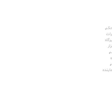
محک
,
رات
رگاه
ار
,
,
اینده