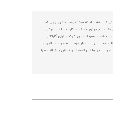
اره برقی دوبل محک مدل TC-155 دارای قدرت 1200 وات دارای وزن 4 کیلوگرم سرعت چرخش آزاد 4500 دور در دقیقه دارای گارانتی 12 ماهه ساخته شده توسط کشور چین قطر
ابر است با 155 میلی متر عمق برش در فلز برابر است با 3.2 میلی متر عمق برش در چوب برابر است با 47 میلی متر دارای موتور قدرتمند کاربرپسند و خوش
یباشد محصولات این شرکت دارای گارانتی
نید محصول مورد نظر خود را به صورت آنلاین و
صولات در هنگام تخفیف و فروش فوق العاده را