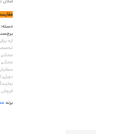
امکان 
مقایسه
دسته:
برچسب
اره بر
تخصصی
محک
,
خ
محک
,
خ
سفارش 
دوبل
,
ل
نمایندگی AK
فروش 
برند
مح