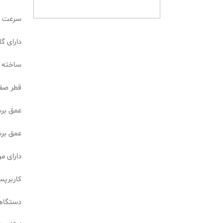
سرعت چرخش آزا
دارای گارانت
ساخته 
قطر صفحه ی
عمق برش در
عمق برش د
دارای م
کاربرپ
دستگاه