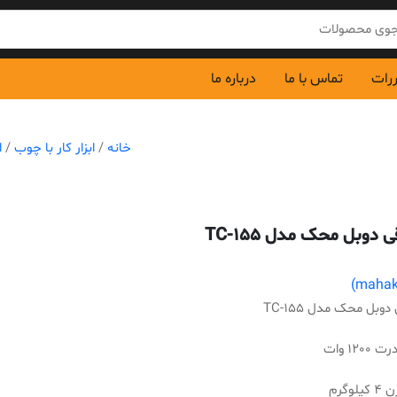
ررات
تماس با ما
درباره ما
خانه
/
ابزار کار با چوب
/
ا
ی دوبل محک مدل TC-155
دوبل محک مدل TC-155
120 وات
لوگرم