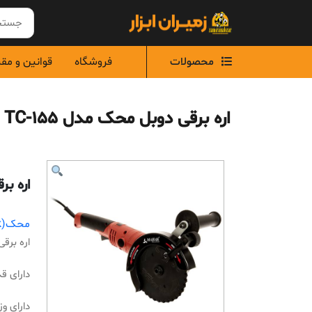
Ski
t
conten
محصولات
فروشگاه
قوانین و مق
اره برقی دوبل محک مدل TC-155
اره برق
محک(mahak)
اره برقی 
دارای قدرت 0
دارای وزن 4 کی