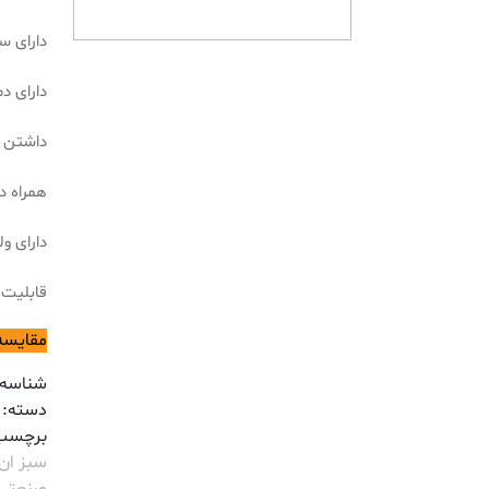
دارای سایز لقمه
دارای دمای لقمه 0
داشتن ب
همراه داشتن 3عدد لقمه
دارای ولتاژ
قابلیت 
مقایسه
شناسه
دسته:
برچسب
سبز ان 