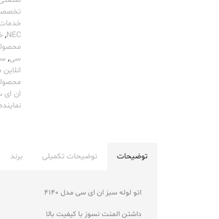
صنعتی 
تخصصی 
خدمات پ
NEC
,
خ
محصولا
سی
,
سنگ 
انلاین م
محصولا
ان ای 
نمایند
توضیحات
توضیحات تکمیلی
برند
اتو لوله سبز ان ای سی مدل 4140
داشتن المنت نسوز با کیفیت بالا