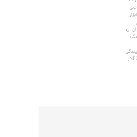
رات
 سی
,
بزار
ن ای
گاه
یندگی
,