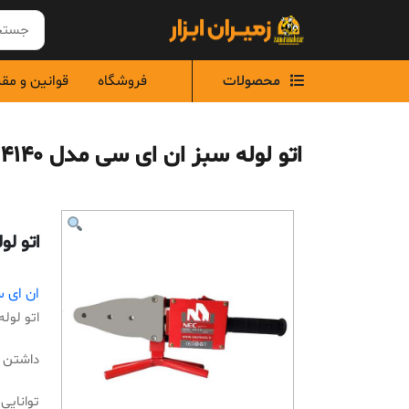
Ski
t
conten
محصولات
فروشگاه
قوانین و مق
اتو لوله سبز ان ای سی مدل 4140
اتو لو
ان ای سی 
اتو لوله
داشتن ا
توانایی