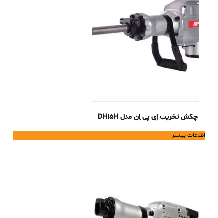
چکش تخریب اِی پی اِن مدل DH15H
اطلاعات بیشتر