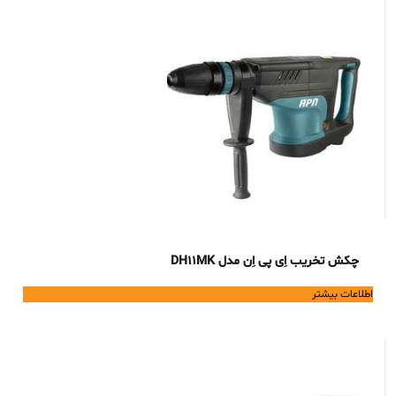
چکش تخریب اِی پی اِن مدل DH11MK
اطلاعات بیشتر