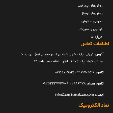
روش‌های پرداخت
روش‌های ارسال
نحوه‌ی سفارش
قوانین و مقررات
درباره ما
اطلاعات تماس
آدرس:
تهران، پارک شهر، خیابان امام خمینی (ره)، بن بست
جمشیدخواه، پاساژ بانک ابزار، طبقه دوم، واحد46
تلفن:
02166709516-02166709526
تلفن همراه:
09122986378-09362227747
ایمیل:
info@zamiranabzar.com
نماد الکترونیک