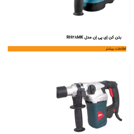
بتن کن اِی پی اِن مدل RH28MK
اطلاعات بیشتر