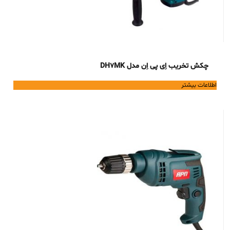
چکش تخریب اِی پی اِن مدل DH7MK
اطلاعات بیشتر