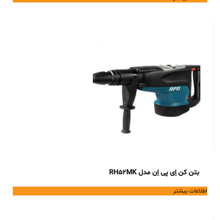
بتن کن اِی پی اِن مدل RH52MK
اطلاعات بیشتر