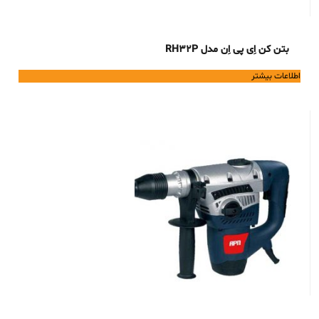
بتن کن اِی پی اِن مدل RH32P
اطلاعات بیشتر