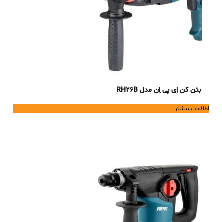
بتن کن اِی پی اِن مدل RH26B
اطلاعات بیشتر