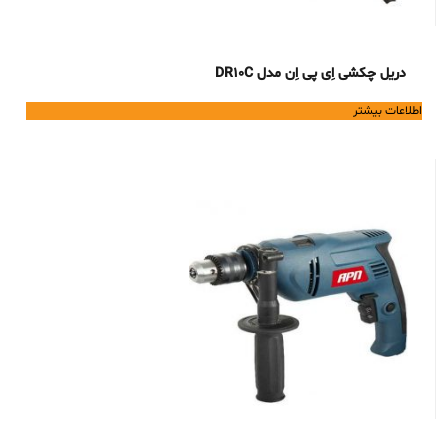
دریل چکشی اِی پی اِن مدل DR10C
اطلاعات بیشتر