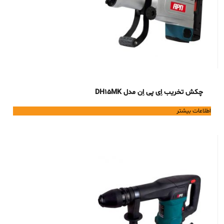
چکش تخریب اِی پی اِن مدل DH15MK
اطلاعات بیشتر