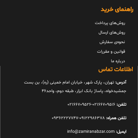
راهنمای خرید
روش‌های پرداخت
روش‌های ارسال
نحوه‌ی سفارش
قوانین و مقررات
درباره ما
اطلاعات تماس
آدرس:
تهران، پارک شهر، خیابان امام خمینی (ره)، بن بست
جمشیدخواه، پاساژ بانک ابزار، طبقه دوم، واحد46
تلفن:
02166709516-02166709526
تلفن همراه:
09122986378-09362227747
ایمیل:
info@zamiranabzar.com