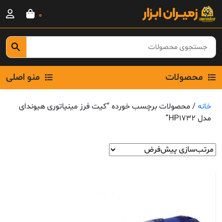
Ski
0
t
conten
محصولات
منو اصلی
خانه
/ محصولات برچسب خورده “کیت فرز مینیاتوری هیوندای
مدل HP1732”