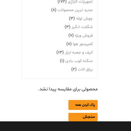
تجهیزات گاراژِی
(172)
جدید ترین محصولات
(8)
چوش لوله
(3)
شگفت انگیز
(3)
فروش ویژه
(7)
کمپرسور هوا
(8)
کیف و جعبه ابزار
(13)
منگنه کوب بادی
(1)
یراق الات
(2)
محصولی برای مقایسه پیدا نشد.
پاک کردن همه
سنجش