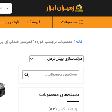
Ski
t
conten
محصولات
فروشگاه
قوانین و مق
خانه
/ محصولات برچسب خورده “کمپرسور فندکی اِی پی ا
جستجو
برای:
دسته‌های محصولات
ابزار اندازه گیری
(143)