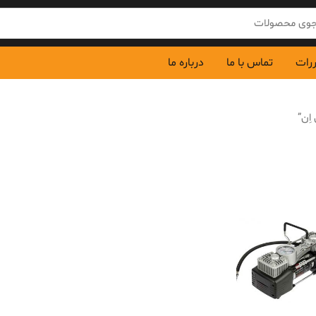
ررات
تماس با ما
درباره ما
ِن”