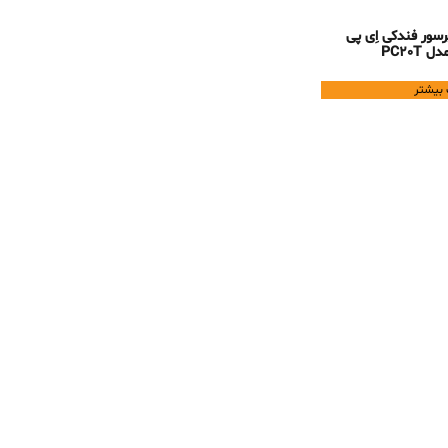
سور فندکی اِی پی
ل PC20T
 بیشتر