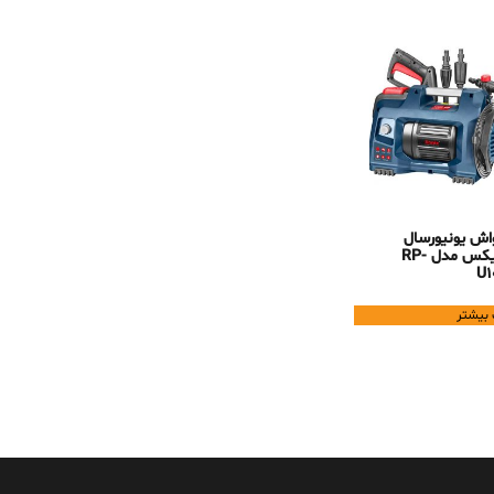
اش یونیورسال
رونیکس مدل RP-
U1
 بیشتر