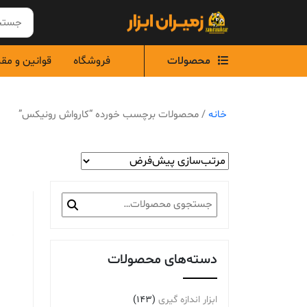
Ski
t
conten
محصولات
فروشگاه
قوانین و مق
خانه
/ محصولات برچسب خورده “کارواش رونیکس”
جستجو
برای:
دسته‌های محصولات
ابزار اندازه گیری
(143)