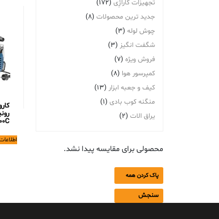
تجهیزات گاراژِی
(172)
جدید ترین محصولات
(8)
چوش لوله
(3)
شگفت انگیز
(3)
فروش ویژه
(7)
کمپرسور هوا
(8)
کیف و جعبه ابزار
(13)
منگنه کوب بادی
(1)
کارو
یراق الات
(2)
00C
اطلاعات
محصولی برای مقایسه پیدا نشد.
پاک کردن همه
سنجش