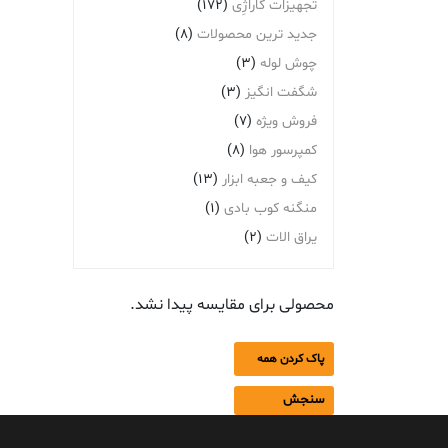
تجهیزات گاراژِی
(172)
جدید ترین محصولات
(8)
چوش لوله
(3)
شگفت انگیز
(3)
فروش ویژه
(7)
کمپرسور هوا
(8)
کیف و جعبه ابزار
(13)
منگنه کوب بادی
(1)
یراق الات
(2)
محصولی برای مقایسه پیدا نشد.
پاک کردن همه
سنجش