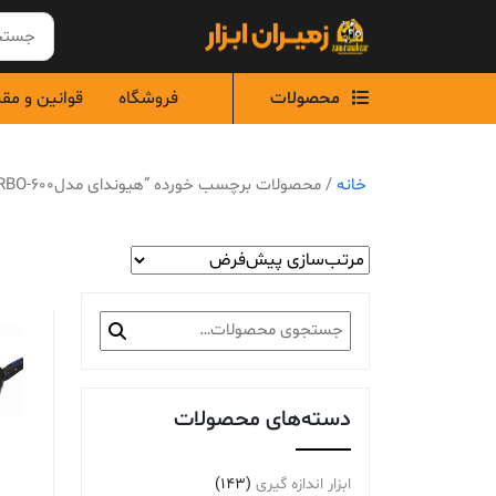
Ski
t
conten
محصولات
فروشگاه
قوانین و مق
خانه
/ محصولات برچسب خورده “هیوندای مدلTURBO-600”
جستجو
برای:
دسته‌های محصولات
ابزار اندازه گیری
(143)