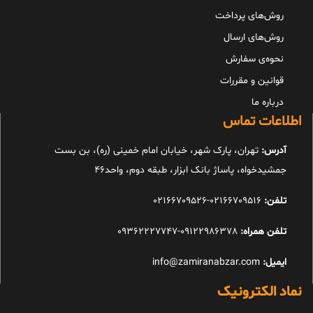
روش‌های پرداخت
روش‌های ارسال
نحوه‌ی سفارش
قوانین و مقررات
درباره ما
اطلاعات تماس
آدرس:
تهران، پارک شهر، خیابان امام خمینی (ره)، بن بست
جمشیدخواه، پاساژ بانک ابزار، طبقه دوم، واحد46
تلفن:
02166709516-02166709526
تلفن همراه:
09122986378-09362227747
ایمیل:
info@zamiranabzar.com
نماد الکترونیک