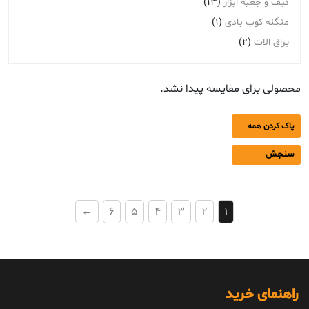
کیف و جعبه ابزار
(13)
منگنه کوب بادی
(1)
یراق الات
(2)
محصولی برای مقایسه پیدا نشد.
پاک کردن همه
سنجش
←
6
5
4
3
2
1
راهنمای خرید