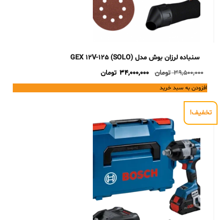
سنباده لرزان بوش مدل GEX 12V-125 (SOLO)
Current
Original
39,500,000
تومان
34,000,000
تومان
price
price
افزودن به سبد خرید
is:
was:
39,500,000 تومان.
34,000,000 تومان.
تخفیف!