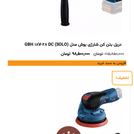
دریل بتن کن شارژی بوش مدل GBH 18V-28 DC (SOLO)
Current
Original
115,850,000
تومان
98,500,000
تومان
price
price
افزودن به سبد خرید
is:
was:
115,850,000 تومان.
98,500,000 تومان.
تخفیف!