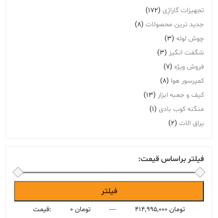
تجهیزات گاراژِی
(172)
جدید ترین محصولات
(8)
چوش لوله
(3)
شگفت انگیز
(3)
فروش ویژه
(7)
کمپرسور هوا
(8)
کیف و جعبه ابزار
(13)
منگنه کوب بادی
(1)
یراق الات
(2)
فیلتر براساس قیمت:
حداقل
حداکثر
فیلتر
قیمت
قیمت
414,995,000 تومان
—
0 تومان
قیمت: