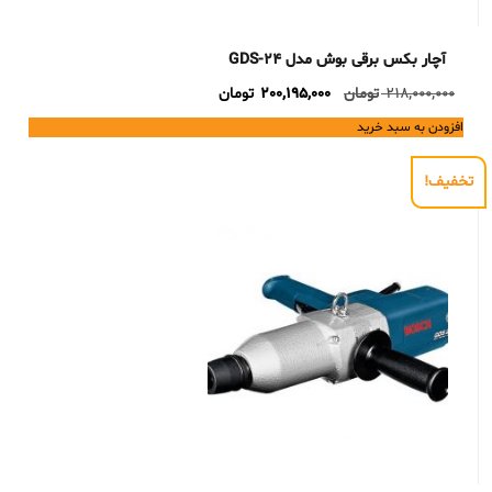
آچار بکس برقی بوش مدل GDS-24
Current
Original
218,000,000
تومان
200,195,000
تومان
price
price
افزودن به سبد خرید
is:
was:
218,000,000 تومان.
200,195,000 تومان.
تخفیف!