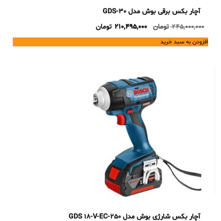
آچار بکس برقی بوش مدل GDS-30
Current
Original
245,000,000
تومان
210,495,000
تومان
price
price
افزودن به سبد خرید
is:
was:
245,000,000 تومان.
210,495,000 تومان.
آچار بکس شارژی بوش مدل GDS 18-V-EC-250