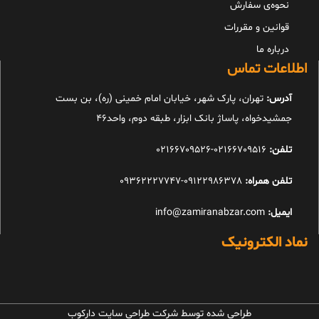
نحوه‌ی سفارش
قوانین و مقررات
درباره ما
اطلاعات تماس
آدرس:
تهران، پارک شهر، خیابان امام خمینی (ره)، بن بست
جمشیدخواه، پاساژ بانک ابزار، طبقه دوم، واحد46
تلفن:
02166709516-02166709526
تلفن همراه:
09122986378-09362227747
ایمیل:
info@zamiranabzar.com
نماد الکترونیک
طراحی شده توسط شرکت طراحی سایت دارکوب