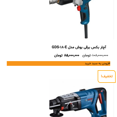
آچار بکس برقی بوش مدل GDS-18-E
Current
Original
108,000,000
تومان
85,000,000
تومان
price
price
افزودن به سبد خرید
is:
was:
108,000,000 تومان.
85,000,000 تومان.
تخفیف!