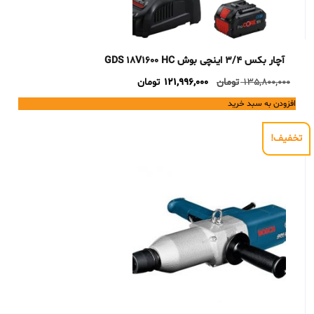
آچار بکس 3/4 اینچی بوش GDS 18V1600 HC
Current
Original
135,800,000
تومان
121,996,000
تومان
price
price
افزودن به سبد خرید
is:
was:
135,800,000 تومان.
121,996,000 تومان.
تخفیف!