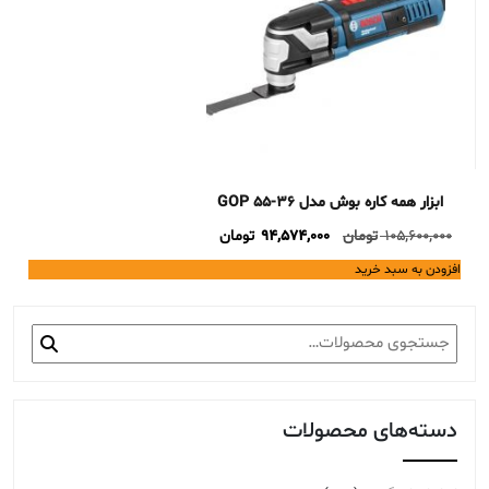
ابزار همه کاره بوش مدل GOP 55-36
Current
Original
105,600,000
تومان
94,574,000
تومان
price
price
افزودن به سبد خرید
is:
was:
105,600,000 تومان.
94,574,000 تومان.
جستجو
برای:
دسته‌های محصولات