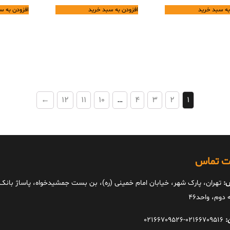
was:
price
35,800,000 تومان.
is:
به سبد خرید
افزودن به سبد خرید
افزودن به س
79,800,000 تومان.
is:
32,220,000 تومان.
71,820,000 تومان.
←
12
11
10
…
4
3
2
1
ات تماس
:
تهران، پارک شهر، خیابان امام خمینی (ره)، بن بست جمشیدخواه، پاساژ بانک ا
دوم، واحد46
:
02166709516-02166709526