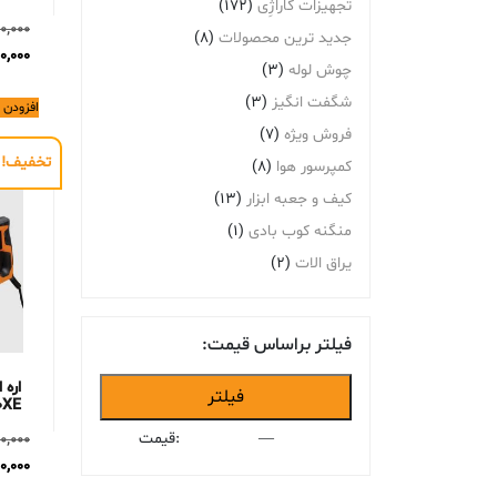
تجهیزات گاراژِی
(172)
0,000
جدید ترین محصولات
(8)
0,000
چوش لوله
(3)
شگفت انگیز
(3)
افزودن 
فروش ویژه
(7)
تخفیف!
کمپرسور هوا
(8)
کیف و جعبه ابزار
(13)
منگنه کوب بادی
(1)
یراق الات
(2)
فیلتر براساس قیمت:
حداقل
حداکثر
فیلتر
0XE
قیمت
قیمت
—
قیمت:
0,000
0,000