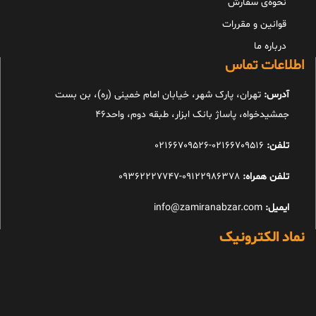
نحوه‌ی سفارش
قوانین و مقررات
درباره ما
اطلاعات تماس
آدرس:
تهران، پارک شهر، خیابان امام خمینی (ره)، بن بست
جمشیدخواه، پاساژ بانک ابزار، طبقه دوم، واحد46
تلفن:
02166709516-02166709526
تلفن همراه:
09122986378-09362227747
ایمیل:
info@zamiranabzar.com
نماد الکترونیک
طراحی شده توسط شرکت طراحی سایت دارکوب