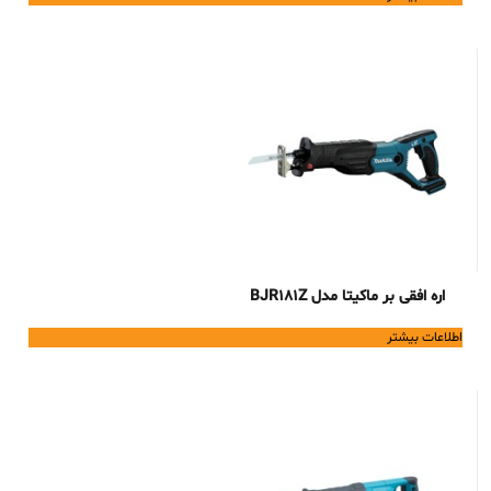
اره افقی بر ماکیتا مدل BJR181Z
اطلاعات بیشتر