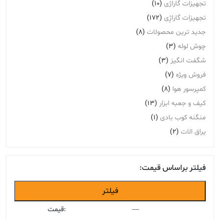
تجهیزات گاراژی
(10)
تجهیزات گاراژِی
(172)
جدید ترین محصولات
(8)
چوش لوله
(3)
شگفت انگیز
(3)
فروش ویژه
(7)
کمپرسور هوا
(8)
کیف و جعبه ابزار
(13)
منگنه کوب بادی
(1)
یراق الات
(2)
فیلتر براساس قیمت:
حداقل
حداکثر
فیلتر
قیمت
قیمت
—
قیمت: