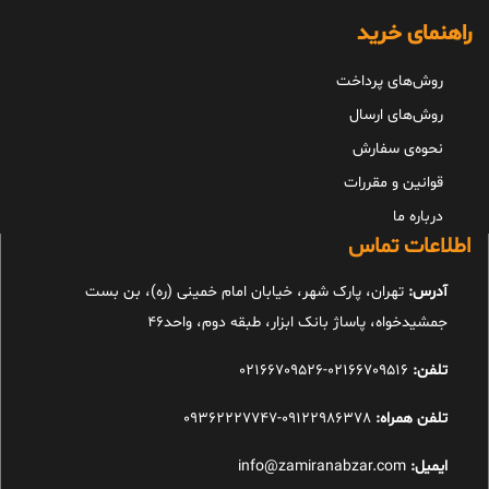
راهنمای خرید
روش‌های پرداخت
روش‌های ارسال
نحوه‌ی سفارش
قوانین و مقررات
درباره ما
اطلاعات تماس
آدرس:
تهران، پارک شهر، خیابان امام خمینی (ره)، بن بست
جمشیدخواه، پاساژ بانک ابزار، طبقه دوم، واحد46
تلفن:
02166709516-02166709526
تلفن همراه:
09122986378-09362227747
ایمیل:
info@zamiranabzar.com