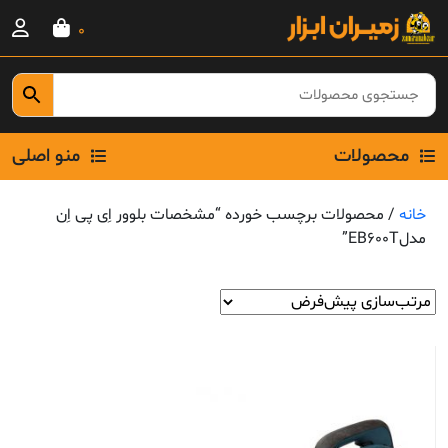
Ski
0
t
conten
محصولات
منو اصلی
خانه
/ محصولات برچسب خورده “مشخصات بلوور اِی پی اِن
مدلEB600T”