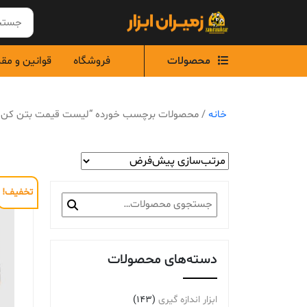
Ski
t
conten
محصولات
فروشگاه
قوانین و مق
خانه
/ محصولات برچسب خورده “لیست قیمت بتن کن آاگ مد
تخفیف!
جستجو
برای:
دسته‌های محصولات
ابزار اندازه گیری
(143)