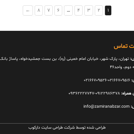
←
8
7
6
…
4
3
2
1
ات تماس
:
تهران، پارک شهر، خیابان امام خمینی (ره)، بن بست جمشیدخواه، پاساژ بانک ا
دوم، واحد46
:
02166709516-02166709526
 همراه:
09122986378-09362227747
:
info@zamiranabzar.com
طراحی شده توسط شرکت طراحی سایت دارکوب