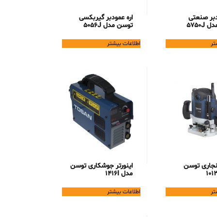
دبر صنعتی
اره عمودبر گیربکسی
5750J
توسن مدل 5056J
تر
اطلاعات بیشتر
 نجاری توسن
اینورتر جوشکاری توسن
مدل 1416I
تر
اطلاعات بیشتر