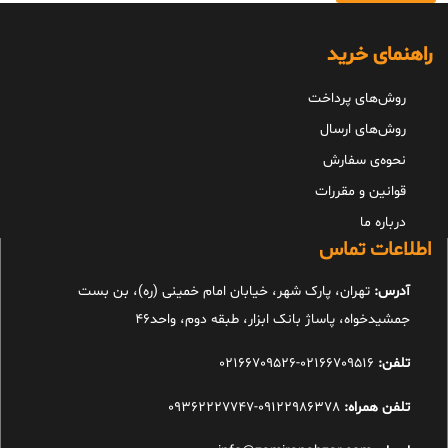
راهنمای خرید
روش‌های پرداخت
روش‌های ارسال
نحوه‌ی سفارش
قوانین و مقررات
درباره ما
اطلاعات تماس
آدرس:
تهران، پارک شهر، خیابان امام خمینی (ره)، بن بست
جمشیدخواه، پاساژ بانک ابزار، طبقه دوم، واحد46
تلفن:
02166709516-02166709526
تلفن همراه:
09122986378-09362227747