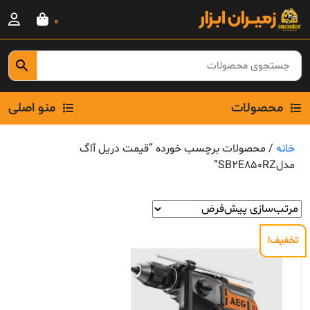
Ski
0
t
conten
محصولات
منو اصلی
خانه
/ محصولات برچسب خورده “قیمت دریل آاگ
مدلSB2E850RZ”
تخفیف!