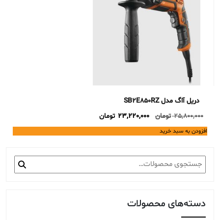
دریل آاگ مدل SB2E850RZ
Current
Original
25,800,000
تومان
23,220,000
تومان
price
price
افزودن به سبد خرید
is:
was:
25,800,000 تومان.
23,220,000 تومان.
جستجو
برای:
دسته‌های محصولات