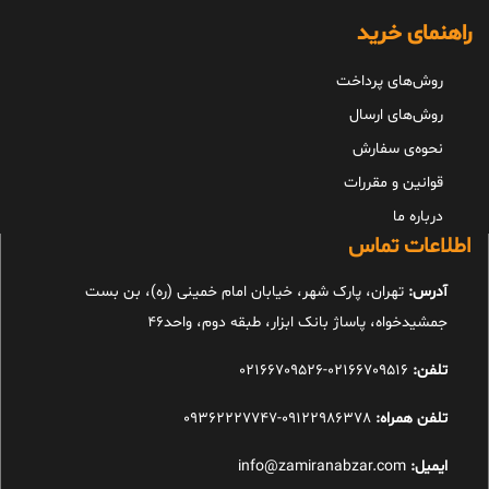
راهنمای خرید
روش‌های پرداخت
روش‌های ارسال
نحوه‌ی سفارش
قوانین و مقررات
درباره ما
اطلاعات تماس
آدرس:
تهران، پارک شهر، خیابان امام خمینی (ره)، بن بست
جمشیدخواه، پاساژ بانک ابزار، طبقه دوم، واحد46
تلفن:
02166709516-02166709526
تلفن همراه:
09122986378-09362227747
ایمیل:
info@zamiranabzar.com