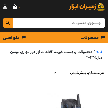
Ski
0
t
conten
محصولات
منو اصلی
خانه
/ محصولات برچسب خورده “قطعات اور فرز نجاری توسن
مدل1013R”