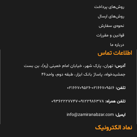
روش‌های پرداخت
روش‌های ارسال
نحوه‌ی سفارش
قوانین و مقررات
درباره ما
اطلاعات تماس
آدرس:
تهران، پارک شهر، خیابان امام خمینی (ره)، بن بست
جمشیدخواه، پاساژ بانک ابزار، طبقه دوم، واحد46
تلفن:
02166709516-02166709526
تلفن همراه:
09122986378-09362227747
ایمیل:
info@zamiranabzar.com
نماد الکترونیک