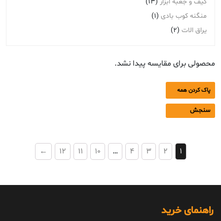
کیف و جعبه ابزار
(13)
منگنه کوب بادی
(1)
یراق الات
(2)
محصولی برای مقایسه پیدا نشد.
پاک کردن همه
سنجش
←
12
11
10
…
4
3
2
1
راهنمای خرید