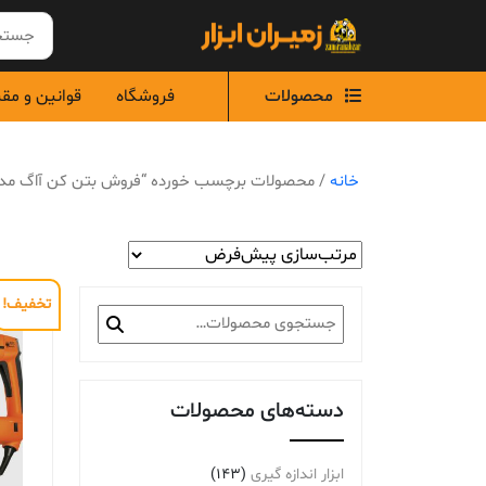
Ski
t
conten
محصولات
فروشگاه
قوانین و مق
خانه
/ محصولات برچسب خورده “فروش بتن کن آاگ مدلKH7E
تخفیف!
جستجو
برای:
دسته‌های محصولات
ابزار اندازه گیری
(143)