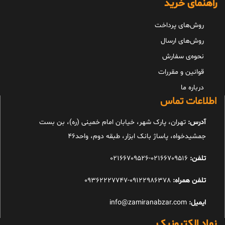
راهنمای خرید
روش‌های پرداخت
روش‌های ارسال
نحوه‌ی سفارش
قوانین و مقررات
درباره ما
اطلاعات تماس
آدرس:
تهران، پارک شهر، خیابان امام خمینی (ره)، بن بست
جمشیدخواه، پاساژ بانک ابزار، طبقه دوم، واحد46
تلفن:
02166709516-02166709526
تلفن همراه:
09122986378-09362227747
ایمیل:
info@zamiranabzar.com
نماد الکترونیک