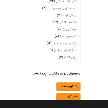
تجهیزات گاراژِی
(172)
جدید ترین محصولات
(8)
چوش لوله
(3)
شگفت انگیز
(3)
فروش ویژه
(7)
کمپرسور هوا
(8)
کیف و جعبه ابزار
(13)
منگنه کوب بادی
(1)
یراق الات
(2)
محصولی برای مقایسه پیدا نشد.
پاک کردن همه
سنجش