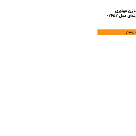
 زن موتوری
هیوندای مدل 2652-
 بیشتر