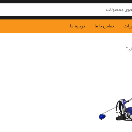
ررات
تماس با ما
درباره ما
ی”