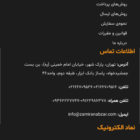
روش‌های پرداخت
روش‌های ارسال
نحوه‌ی سفارش
قوانین و مقررات
درباره ما
اطلاعات تماس
آدرس:
تهران، پارک شهر، خیابان امام خمینی (ره)، بن بست
جمشیدخواه، پاساژ بانک ابزار، طبقه دوم، واحد46
تلفن:
02166709516-02166709526
تلفن همراه:
09122986378-09362227747
ایمیل:
info@zamiranabzar.com
نماد الکترونیک