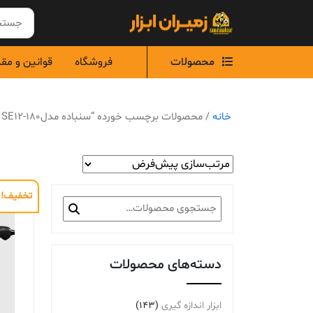
Ski
t
conten
محصولات
فروشگاه
قوانین و مق
خانه
/ محصولات برچسب خورده “سنباده مدلSE12-180 آاگ”
تخفیف!
جستجو
برای:
دسته‌های محصولات
ابزار اندازه گیری
(143)