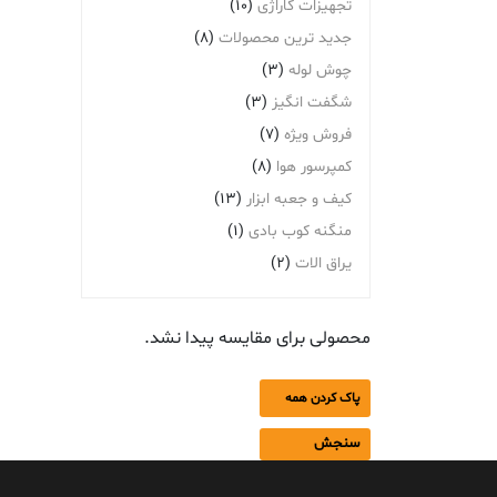
تجهیزات گاراژی
(10)
جدید ترین محصولات
(8)
چوش لوله
(3)
شگفت انگیز
(3)
فروش ویژه
(7)
کمپرسور هوا
(8)
کیف و جعبه ابزار
(13)
منگنه کوب بادی
(1)
یراق الات
(2)
محصولی برای مقایسه پیدا نشد.
پاک کردن همه
سنجش