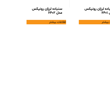
اده لرزان رونیکس
سنباده لرزان رونیکس
64
مدل 6402
 بیشتر
اطلاعات بیشتر