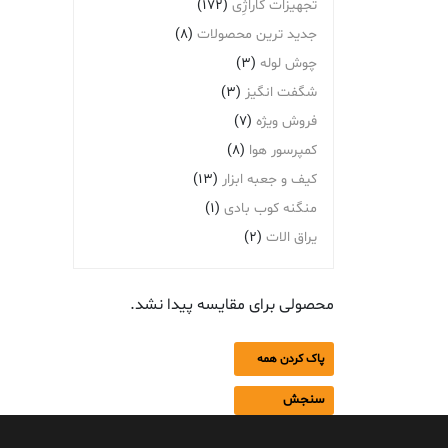
تجهیزات گاراژِی
(172)
جدید ترین محصولات
(8)
چوش لوله
(3)
شگفت انگیز
(3)
فروش ویژه
(7)
کمپرسور هوا
(8)
کیف و جعبه ابزار
(13)
منگنه کوب بادی
(1)
یراق الات
(2)
محصولی برای مقایسه پیدا نشد.
پاک کردن همه
سنجش