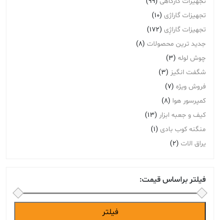
تجهیزات کارگاهی
(99)
تجهیزات گاراژی
(10)
تجهیزات گاراژِی
(172)
جدید ترین محصولات
(8)
چوش لوله
(3)
شگفت انگیز
(3)
فروش ویژه
(7)
کمپرسور هوا
(8)
کیف و جعبه ابزار
(13)
منگنه کوب بادی
(1)
یراق الات
(2)
فیلتر براساس قیمت:
حداقل
حداکثر
فیلتر