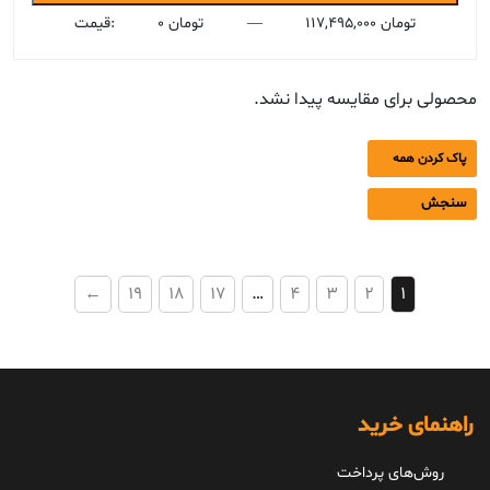
قیمت
قیمت
117,495,000 تومان
—
0 تومان
قیمت:
محصولی برای مقایسه پیدا نشد.
پاک کردن همه
سنجش
←
19
18
17
…
4
3
2
1
راهنمای خرید
روش‌های پرداخت