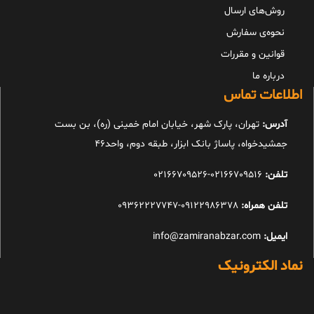
روش‌های ارسال
نحوه‌ی سفارش
قوانین و مقررات
درباره ما
اطلاعات تماس
آدرس:
تهران، پارک شهر، خیابان امام خمینی (ره)، بن بست
جمشیدخواه، پاساژ بانک ابزار، طبقه دوم، واحد46
تلفن:
02166709516-02166709526
تلفن همراه:
09122986378-09362227747
ایمیل:
info@zamiranabzar.com
نماد الکترونیک