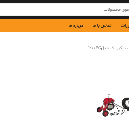
ررات
تماس با ما
درباره ما
ن نک مدل200PC”