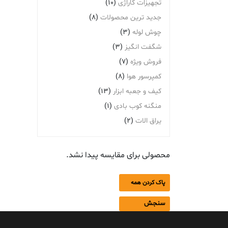
تجهیزات گاراژی
(10)
جدید ترین محصولات
(8)
چوش لوله
(3)
شگفت انگیز
(3)
فروش ویژه
(7)
کمپرسور هوا
(8)
کیف و جعبه ابزار
(13)
منگنه کوب بادی
(1)
یراق الات
(2)
محصولی برای مقایسه پیدا نشد.
پاک کردن همه
سنجش