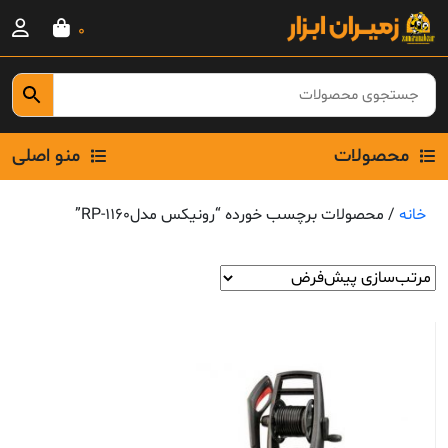
Ski
0
t
conten
محصولات
منو اصلی
خانه
/ محصولات برچسب خورده “رونیکس مدلRP-1160”