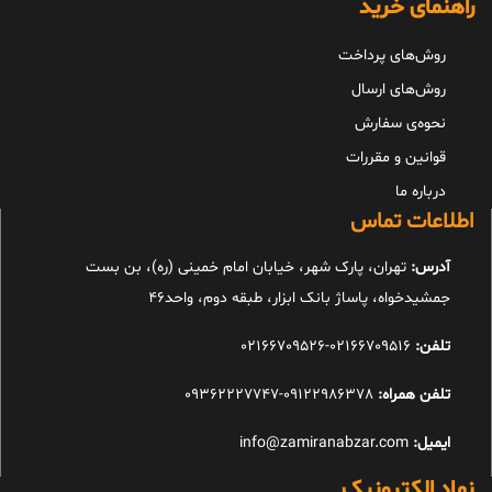
راهنمای خرید
روش‌های پرداخت
روش‌های ارسال
نحوه‌ی سفارش
قوانین و مقررات
درباره ما
اطلاعات تماس
آدرس:
تهران، پارک شهر، خیابان امام خمینی (ره)، بن بست
جمشیدخواه، پاساژ بانک ابزار، طبقه دوم، واحد46
تلفن:
02166709516-02166709526
تلفن همراه:
09122986378-09362227747
ایمیل:
info@zamiranabzar.com
نماد الکترونیک