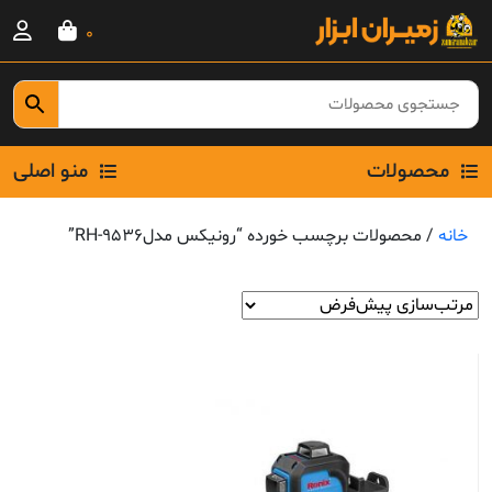
Ski
0
t
conten
محصولات
منو اصلی
خانه
/ محصولات برچسب خورده “رونیکس مدلRH-9536”