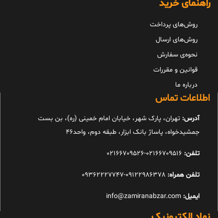
راهنمای خرید
روش‌های پرداخت
روش‌های ارسال
نحوه‌ی سفارش
قوانین و مقررات
درباره ما
اطلاعات تماس
آدرس:
تهران، پارک شهر، خیابان امام خمینی (ره)، بن بست
جمشیدخواه، پاساژ بانک ابزار، طبقه دوم، واحد46
تلفن:
02166709516-02166709526
تلفن همراه:
09122986378-09362227747
ایمیل:
info@zamiranabzar.com
نماد الکترونیک