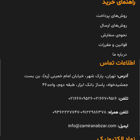
راهنمای خرید
روش‌های پرداخت
روش‌های ارسال
نحوه‌ی سفارش
قوانین و مقررات
درباره ما
اطلاعات تماس
آدرس:
تهران، پارک شهر، خیابان امام خمینی (ره)، بن بست
جمشیدخواه، پاساژ بانک ابزار، طبقه دوم، واحد46
تلفن:
02166709516-02166709526
تلفن همراه:
09122986378-09362227747
ایمیل:
info@zamiranabzar.com
نماد الکترونیک