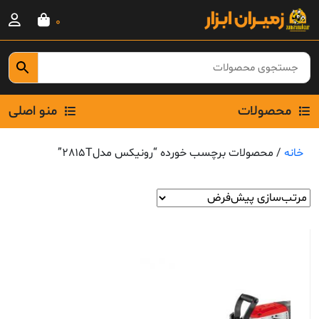
Ski
0
t
conten
محصولات
منو اصلی
خانه
/ محصولات برچسب خورده “رونیکس مدل2815T”