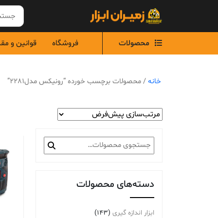
Ski
t
conten
محصولات
فروشگاه
قوانین و مق
خانه
/ محصولات برچسب خورده “رونیکس مدل2281”
جستجو
برای:
دسته‌های محصولات
ابزار اندازه گیری
(143)