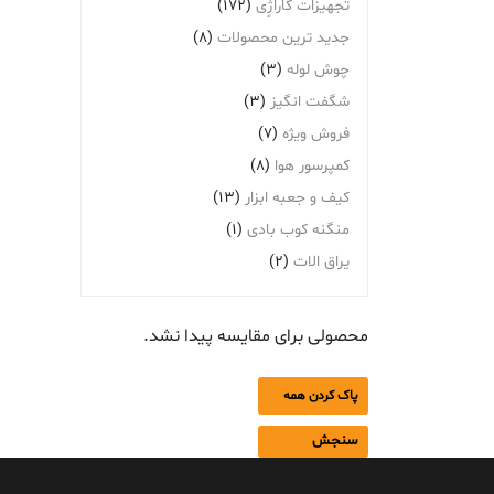
تجهیزات گاراژِی
(172)
جدید ترین محصولات
(8)
چوش لوله
(3)
شگفت انگیز
(3)
فروش ویژه
(7)
کمپرسور هوا
(8)
کیف و جعبه ابزار
(13)
منگنه کوب بادی
(1)
یراق الات
(2)
محصولی برای مقایسه پیدا نشد.
پاک کردن همه
سنجش