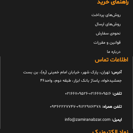
راهنمای خرید
روش‌های پرداخت
روش‌های ارسال
نحوه‌ی سفارش
قوانین و مقررات
درباره ما
اطلاعات تماس
آدرس:
تهران، پارک شهر، خیابان امام خمینی (ره)، بن بست
جمشیدخواه، پاساژ بانک ابزار، طبقه دوم، واحد46
تلفن:
02166709516-02166709526
تلفن همراه:
09122986378-09362227747
ایمیل:
info@zamiranabzar.com
نماد الکترونیک