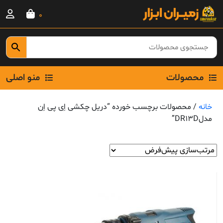
Ski
0
t
conten
محصولات
منو اصلی
خانه
/ محصولات برچسب خورده “دریل چکشی اِی پی اِن
مدلDR13D”