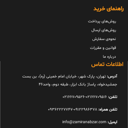
راهنمای خرید
روش‌های پرداخت
روش‌های ارسال
نحوه‌ی سفارش
قوانین و مقررات
درباره ما
اطلاعات تماس
آدرس:
تهران، پارک شهر، خیابان امام خمینی (ره)، بن بست
جمشیدخواه، پاساژ بانک ابزار، طبقه دوم، واحد46
تلفن:
02166709516-02166709526
تلفن همراه:
09122986378-09362227747
ایمیل:
info@zamiranabzar.com