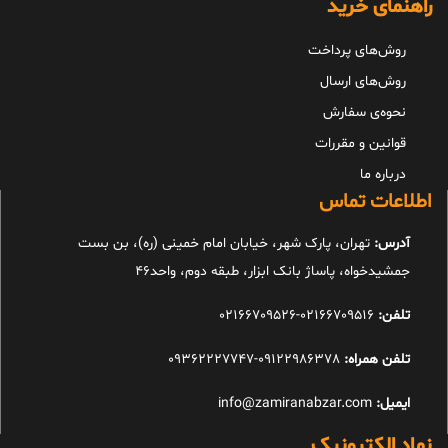
راهنمای خرید
روش‌های پرداخت
روش‌های ارسال
نحوه‌ی سفارش
قوانین و مقررات
درباره ما
اطلاعات تماس
آدرس:
تهران، پارک شهر، خیابان امام خمینی (ره)، بن بست
جمشیدخواه، پاساژ بانک ابزار، طبقه دوم، واحد46
تلفن:
02166709516-02166709526
تلفن همراه:
09122986378-09362227747
ایمیل:
info@zamiranabzar.com
نماد الکترونیک