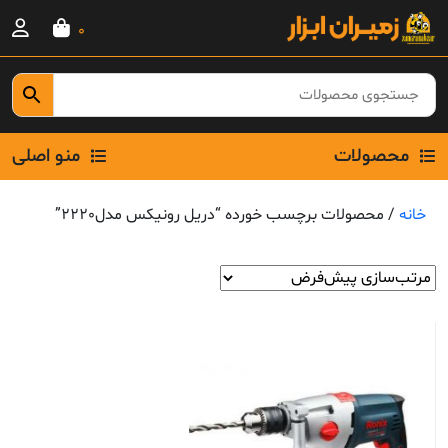
Ski
0
t
conten
محصولات
منو اصلی
خانه
/ محصولات برچسب خورده “دریل رونیکس مدل2220”