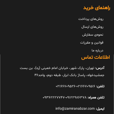
راهنمای خرید
روش‌های پرداخت
روش‌های ارسال
نحوه‌ی سفارش
قوانین و مقررات
درباره ما
اطلاعات تماس
آدرس:
تهران، پارک شهر، خیابان امام خمینی (ره)، بن بست
جمشیدخواه، پاساژ بانک ابزار، طبقه دوم، واحد46
تلفن:
02166709516-02166709526
تلفن همراه:
09122986378-09362227747
ایمیل:
info@zamiranabzar.com