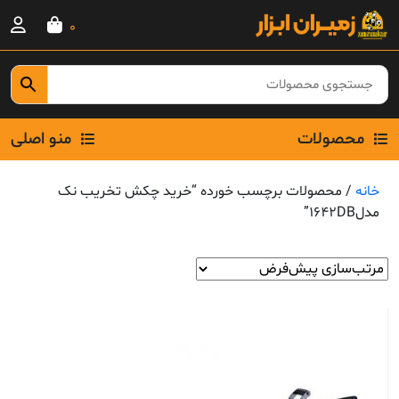
Ski
0
t
conten
محصولات
منو اصلی
خانه
/ محصولات برچسب خورده “خرید چکش تخریب نک
مدل1642DB”