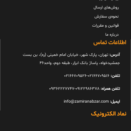
روش‌های ارسال
نحوه‌ی سفارش
قوانین و مقررات
درباره ما
اطلاعات تماس
آدرس:
تهران، پارک شهر، خیابان امام خمینی (ره)، بن بست
جمشیدخواه، پاساژ بانک ابزار، طبقه دوم، واحد46
تلفن:
02166709516-02166709526
تلفن همراه:
09122986378-09362227747
ایمیل:
info@zamiranabzar.com
نماد الکترونیک