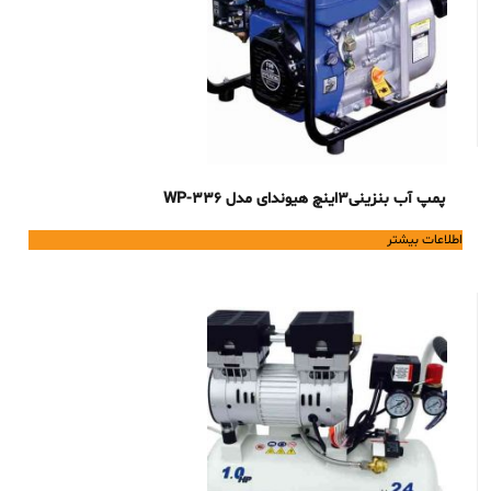
پمپ آب بنزینی3اینچ هیوندای مدل 336-WP
اطلاعات بیشتر