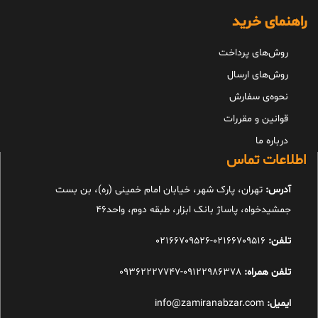
راهنمای خرید
روش‌های پرداخت
روش‌های ارسال
نحوه‌ی سفارش
قوانین و مقررات
درباره ما
اطلاعات تماس
آدرس:
تهران، پارک شهر، خیابان امام خمینی (ره)، بن بست
جمشیدخواه، پاساژ بانک ابزار، طبقه دوم، واحد46
تلفن:
02166709516-02166709526
تلفن همراه:
09122986378-09362227747
ایمیل:
info@zamiranabzar.com