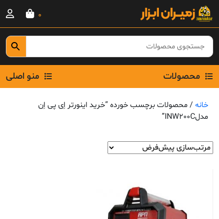
Ski
0
t
conten
محصولات
منو اصلی
خانه
/ محصولات برچسب خورده “خرید اینورتر اِی پی اِن
مدلINW200C”