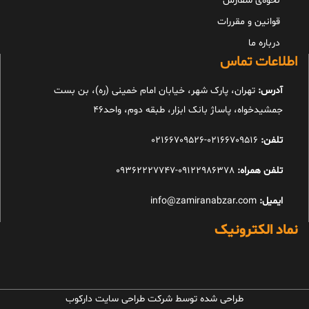
نحوه‌ی سفارش
قوانین و مقررات
درباره ما
اطلاعات تماس
آدرس:
تهران، پارک شهر، خیابان امام خمینی (ره)، بن بست
جمشیدخواه، پاساژ بانک ابزار، طبقه دوم، واحد46
تلفن:
02166709516-02166709526
تلفن همراه:
09122986378-09362227747
ایمیل:
info@zamiranabzar.com
نماد الکترونیک
طراحی شده توسط شرکت طراحی سایت دارکوب