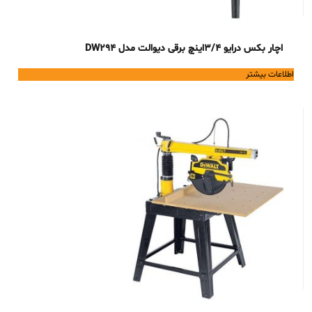
اچار بکس درایو 3/4اینچ برقی دیوالت مدل DW294
اطلاعات بیشتر