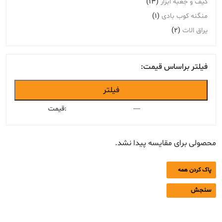
کیف و جعبه ابزار
(13)
منگنه کوب بادی
(1)
یراق الات
(2)
فیلتر براساس قیمت:
حداقل
حداکثر
فیلتر
قیمت
قیمت
—
قیمت:
محصولی برای مقایسه پیدا نشد.
پاک کردن همه
سنجش