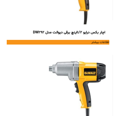
اچار بکس درایو 1/2اینچ برقی دیوالت مدل DW292
اطلاعات بیشتر