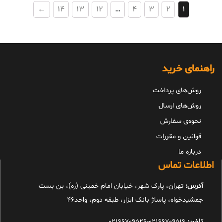
←
14
13
12
…
4
3
2
1
راهنمای خرید
روش‌های پرداخت
روش‌های ارسال
نحوه‌ی سفارش
قوانین و مقررات
درباره ما
اطلاعات تماس
آدرس:
تهران، پارک شهر، خیابان امام خمینی (ره)، بن بست
جمشیدخواه، پاساژ بانک ابزار، طبقه دوم، واحد46
تلفن:
02166709516-02166709526