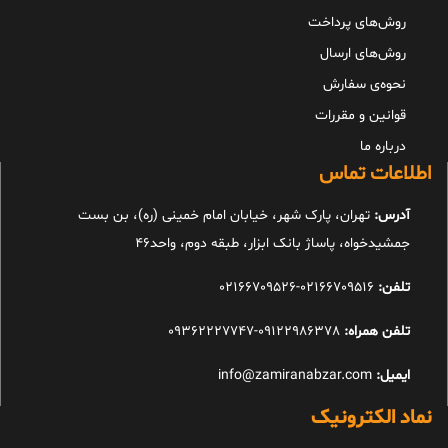
روش‌های پرداخت
روش‌های ارسال
نحوه‌ی سفارش
قوانین و مقررات
درباره ما
اطلاعات تماس
آدرس:
تهران، پارک شهر، خیابان امام خمینی (ره)، بن بست
جمشیدخواه، پاساژ بانک ابزار، طبقه دوم، واحد46
تلفن:
02166709516-02166709526
تلفن همراه:
09122986378-09362227747
ایمیل:
info@zamiranabzar.com
نماد الکترونیک