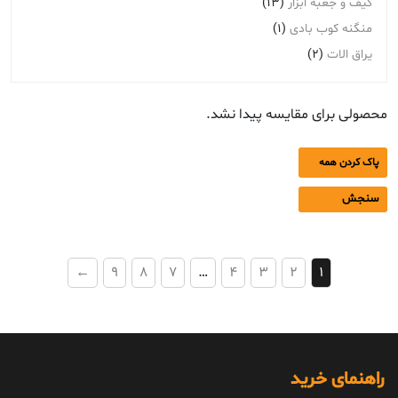
کیف و جعبه ابزار
(13)
منگنه کوب بادی
(1)
یراق الات
(2)
محصولی برای مقایسه پیدا نشد.
پاک کردن همه
سنجش
←
9
8
7
…
4
3
2
1
راهنمای خرید