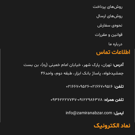
روش‌های پرداخت
روش‌های ارسال
نحوه‌ی سفارش
قوانین و مقررات
درباره ما
اطلاعات تماس
آدرس:
تهران، پارک شهر، خیابان امام خمینی (ره)، بن بست
جمشیدخواه، پاساژ بانک ابزار، طبقه دوم، واحد46
تلفن:
02166709516-02166709526
تلفن همراه:
09122986378-09362227747
ایمیل:
info@zamiranabzar.com
نماد الکترونیک