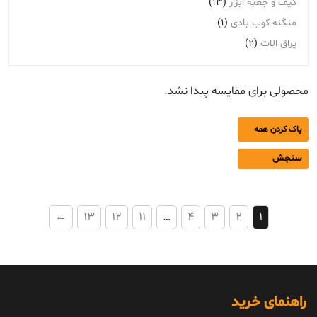
کیف و جعبه ابزار
(13)
منگنه کوب بادی
(1)
یراق الات
(2)
محصولی برای مقایسه پیدا نشد.
پاک کردن همه
سنجش
←
13
12
11
…
4
3
2
1
راهنمای خرید