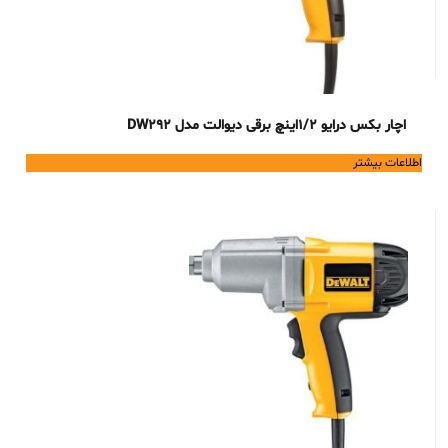
اچار بکس درایو 1/2اینچ برقی دیوالت مدل DW292
اطلاعات بیشتر