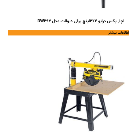
اچار بکس درایو 3/4اینچ برقی دیوالت مدل DW294
اطلاعات بیشتر