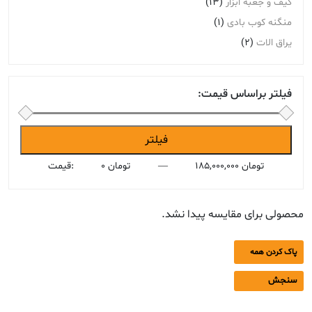
کیف و جعبه ابزار
(13)
منگنه کوب بادی
(1)
یراق الات
(2)
فیلتر براساس قیمت:
حداقل
حداکثر
فیلتر
قیمت
قیمت
185,000,000 تومان
—
0 تومان
قیمت:
محصولی برای مقایسه پیدا نشد.
پاک کردن همه
سنجش