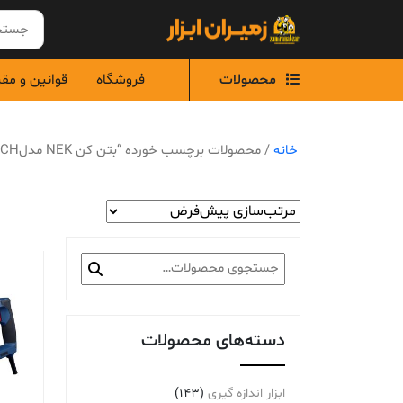
Ski
t
conten
محصولات
فروشگاه
قوانین و مق
خانه
/ محصولات برچسب خورده “بتن کن NEK مدل1341CH”
جستجو
برای:
دسته‌های محصولات
ابزار اندازه گیری
(143)