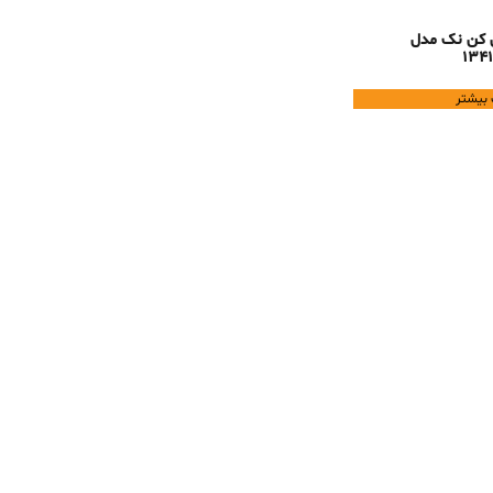
 کن نک مدل
134
 بیشتر