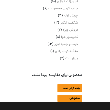
تجهیزات گاراژی
(10)
جدید ترین محصولات
(8)
چوش لوله
(3)
شگفت انگیز
(3)
فروش ویژه
(7)
کمپرسور هوا
(8)
کیف و جعبه ابزار
(13)
منگنه کوب بادی
(1)
یراق الات
(2)
محصولی برای مقایسه پیدا نشد.
پاک کردن همه
سنجش