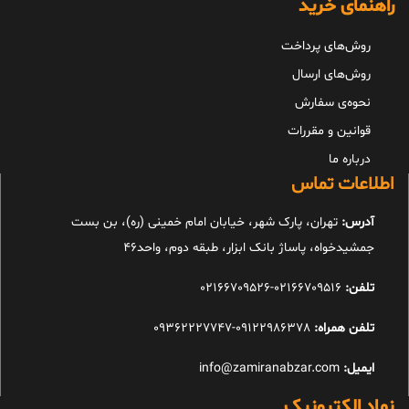
راهنمای خرید
روش‌های پرداخت
روش‌های ارسال
نحوه‌ی سفارش
قوانین و مقررات
درباره ما
اطلاعات تماس
آدرس:
تهران، پارک شهر، خیابان امام خمینی (ره)، بن بست
جمشیدخواه، پاساژ بانک ابزار، طبقه دوم، واحد46
تلفن:
02166709516-02166709526
تلفن همراه:
09122986378-09362227747
ایمیل:
info@zamiranabzar.com
نماد الکترونیک