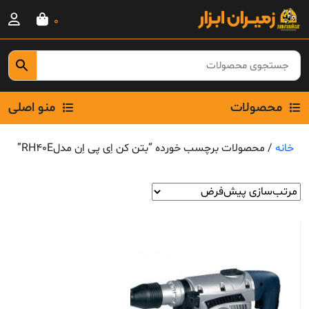
Ski
0
t
conten
محصولات
منو اصلی
خانه
/ محصولات برچسب خورده “بتن کن اِی پی اِن مدلRH40E”