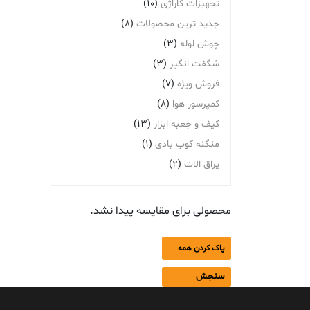
تجهیزات گاراژی
(10)
جدید ترین محصولات
(8)
چوش لوله
(3)
شگفت انگیز
(3)
فروش ویژه
(7)
کمپرسور هوا
(8)
کیف و جعبه ابزار
(13)
منگنه کوب بادی
(1)
یراق الات
(2)
محصولی برای مقایسه پیدا نشد.
پاک کردن همه
سنجش