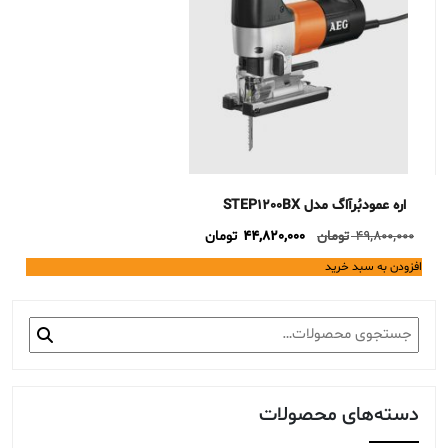
اره عمودبُرآاگ مدل STEP1200BX
Current
Original
49,800,000
تومان
44,820,000
تومان
price
price
افزودن به سبد خرید
is:
was:
49,800,000 تومان.
44,820,000 تومان.
جستجو
برای:
دسته‌های محصولات