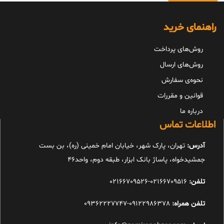
راهنمای خرید
روش‌های پرداخت
روش‌های ارسال
نحوه‌ی سفارش
قوانین و مقررات
درباره ما
اطلاعات تماس
آدرس:
تهران، پارک شهر، خیابان امام خمینی (ره)، بن بست
جمشیدخواه، پاساژ بانک ابزار، طبقه دوم، واحد46
تلفن:
02166709516-02166709526
تلفن همراه:
09122986378-09362227747