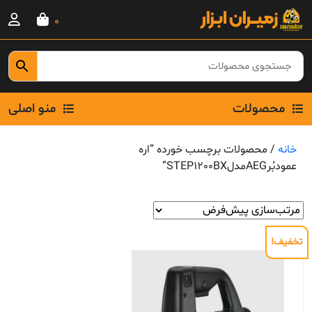
Ski
0
t
conten
محصولات
منو اصلی
خانه
/ محصولات برچسب خورده “اره
عمودبُرAEGمدلSTEP1200BX”
تخفیف!