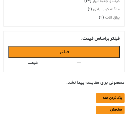
کیف و جعبه ابزار
(13)
منگنه کوب بادی
(1)
یراق الات
(2)
فیلتر براساس قیمت:
حداقل
حداکثر
فیلتر
قیمت
قیمت
—
قیمت:
محصولی برای مقایسه پیدا نشد.
پاک کردن همه
سنجش