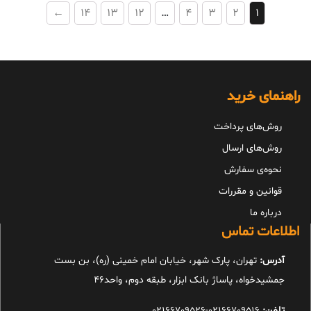
←
14
13
12
…
4
3
2
1
راهنمای خرید
روش‌های پرداخت
روش‌های ارسال
نحوه‌ی سفارش
قوانین و مقررات
درباره ما
اطلاعات تماس
آدرس:
تهران، پارک شهر، خیابان امام خمینی (ره)، بن بست
جمشیدخواه، پاساژ بانک ابزار، طبقه دوم، واحد46
تلفن:
02166709516-02166709526