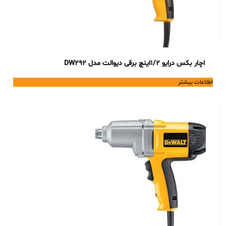
اچار بکس درایو 1/2اینچ برقی دیوالت مدل DW292
اطلاعات بیشتر