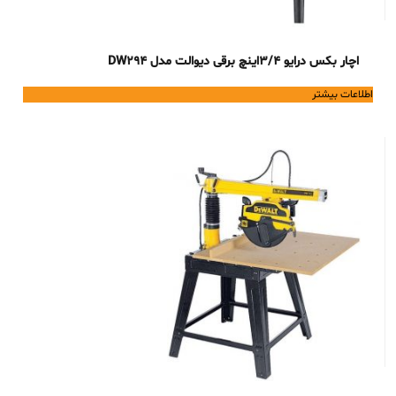
اچار بکس درایو 3/4اینچ برقی دیوالت مدل DW294
اطلاعات بیشتر