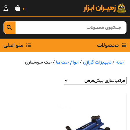
Ski
0
t
conten
محصولات
منو اصلی
خانه
/
تجهیزات گاراژِی
/
انواع جک ها
/ جک سوسماری