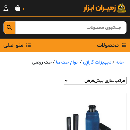
Ski
0
t
conten
محصولات
منو اصلی
خانه
/
تجهیزات گاراژِی
/
انواع جک ها
/ جک روغنی