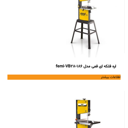
اره فلکه ای فمی مدل femi-VB28-186
اطلاعات بیشتر