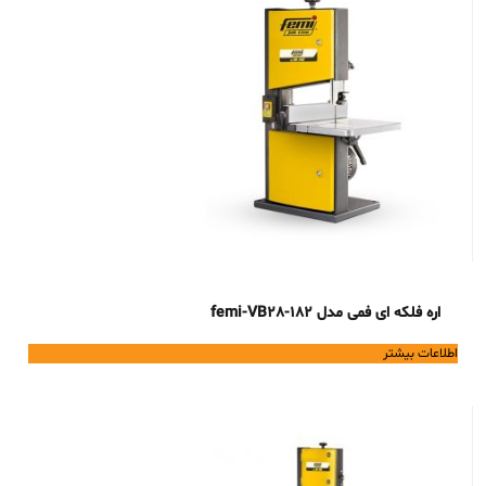
اره فلکه ای فمی مدل femi-VB28-182
اطلاعات بیشتر