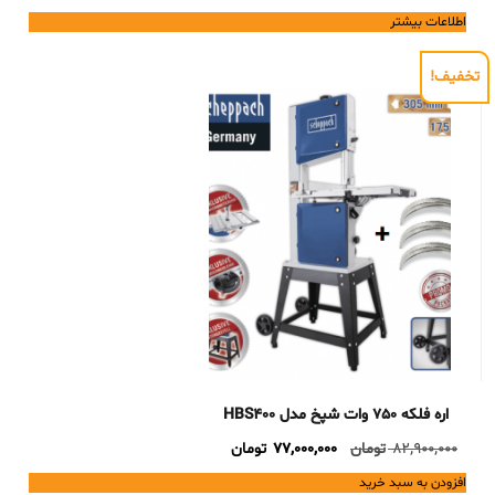
اطلاعات بیشتر
تخفیف!
اره فلکه 750 وات شپخ مدل HBS400
Current
Original
82,900,000
تومان
77,000,000
تومان
price
price
افزودن به سبد خرید
is:
was: