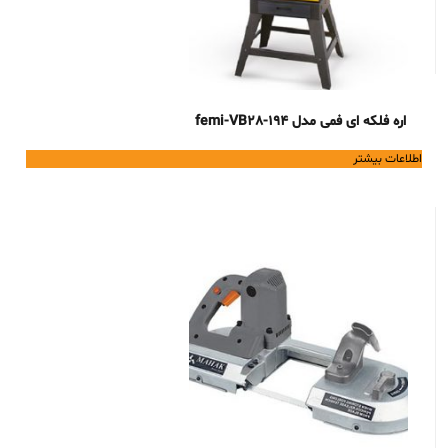
اره فلکه ای فمی مدل femi-VB28-194
اطلاعات بیشتر