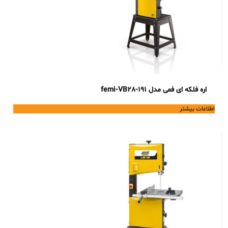
اره فلکه ای فمی مدل femi-VB28-191
اطلاعات بیشتر