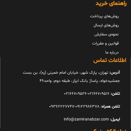
راهنمای خرید
روش‌های پرداخت
روش‌های ارسال
نحوه‌ی سفارش
قوانین و مقررات
درباره ما
اطلاعات تماس
آدرس:
تهران، پارک شهر، خیابان امام خمینی (ره)، بن بست
جمشیدخواه، پاساژ بانک ابزار، طبقه دوم، واحد46
تلفن:
02166709516-02166709526
تلفن همراه:
09122986378-09362227747
ایمیل:
info@zamiranabzar.com