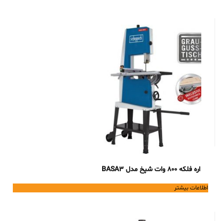
82,900,000 تومان.
77,000,000 تومان.
اره فلکه 800 وات شپخ مدل BASA3
اطلاعات بیشتر