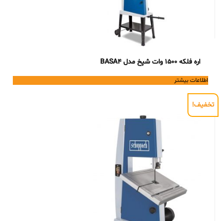
اره فلکه 1500 وات شپخ مدل BASA4
اطلاعات بیشتر
تخفیف!