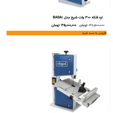
اره فلکه 300 وات شپخ مدل BASA1
Current
Original
37,500,000
تومان
35,000,000
تومان
price
price
افزودن به سبد خرید
is:
was:
37,500,000 تومان.
35,000,000 تومان.