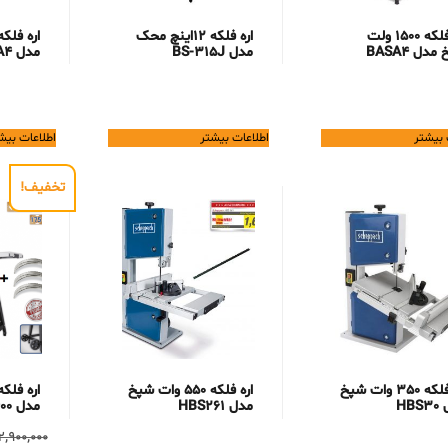
اره فلکه 1500 ولت
اره فلکه 12اینچ محک
دل BASA4
مدل BS-315J
مدل BASA4
 بیشتر
اطلاعات بیشتر
اطلاعات بیش
تخفیف!
اره فلکه 350 وات شپخ
اره فلکه 550 وات شپخ
HB
مدل HBS261
مدل HBS400
2,900,000