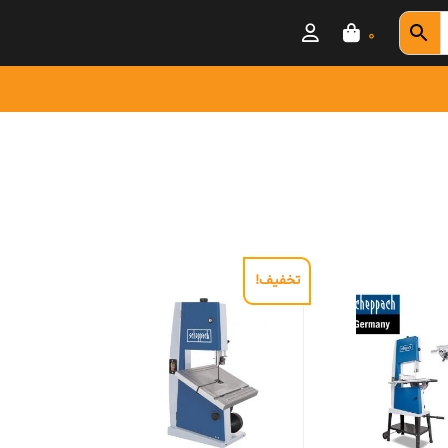
0
تخفیف!