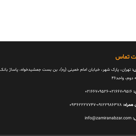
ات تماس
:
تهران، پارک شهر، خیابان امام خمینی (ره)، بن بست جمشیدخواه، پاساژ بانک ا
دوم، واحد46
:
02166709516-02166709526
 همراه:
09122986378-09362227747
:
info@zamiranabzar.com